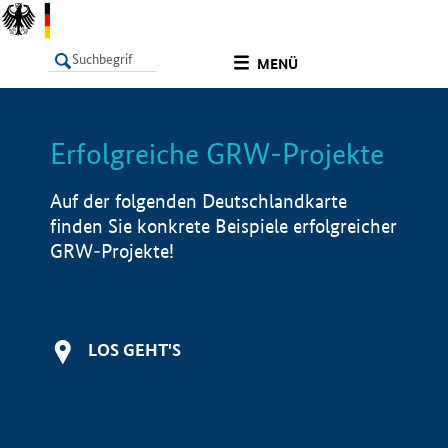
undefined
MENÜ
Erfolgreiche GRW-Projekte
LISTE
Filter
Info
Auf der folgenden Deutschlandkarte
finden Sie konkrete Beispiele erfolgreicher
GRW-Projekte!
LOS GEHT'S