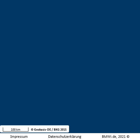
100 km
© Geobasis-DE / BKG 2015
Impressum
Datenschutzerklärung
BMWi.de, 2021 ©