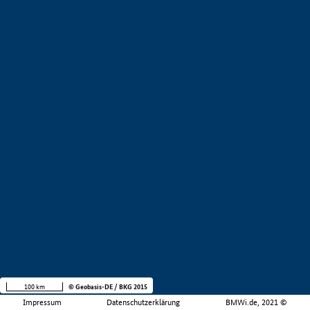
100 km
© Geobasis-DE / BKG 2015
Impressum
Datenschutzerklärung
BMWi.de, 2021 ©