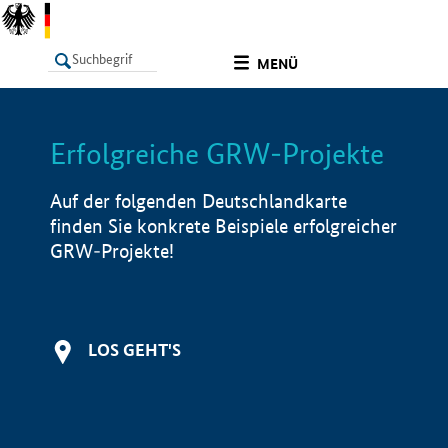
undefined
MENÜ
Erfolgreiche GRW-Projekte
LISTE
Filter
Info
Auf der folgenden Deutschlandkarte
finden Sie konkrete Beispiele erfolgreicher
GRW-Projekte!
LOS GEHT'S