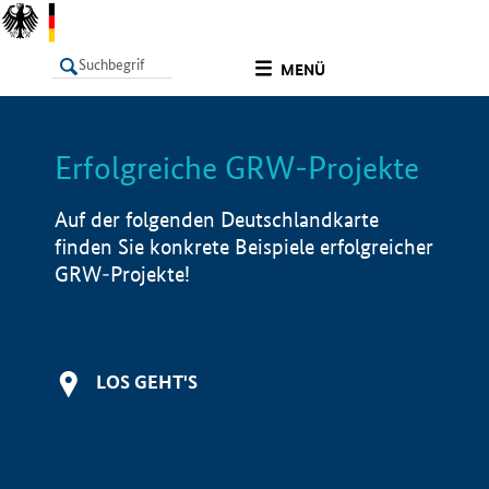
undefined
MENÜ
Erfolgreiche GRW-Projekte
LISTE
Filter
Info
Auf der folgenden Deutschlandkarte
finden Sie konkrete Beispiele erfolgreicher
GRW-Projekte!
LOS GEHT'S