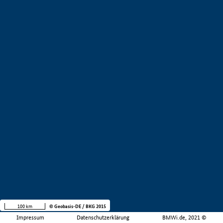
100 km
© Geobasis-DE / BKG 2015
Impressum
Datenschutzerklärung
BMWi.de, 2021 ©