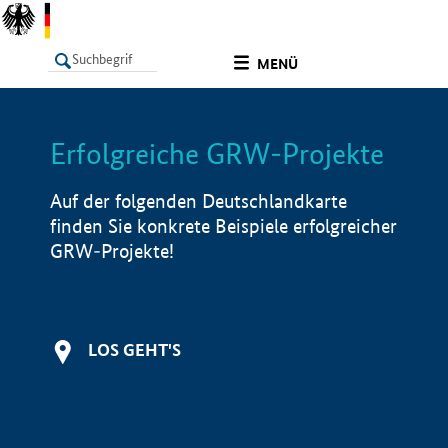
undefined
MENÜ
Erfolgreiche GRW-Projekte
LISTE
Filter
Info
Auf der folgenden Deutschlandkarte
finden Sie konkrete Beispiele erfolgreicher
GRW-Projekte!
LOS GEHT'S