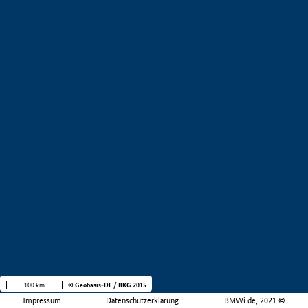
100 km
© Geobasis-DE / BKG 2015
Impressum
Datenschutzerklärung
BMWi.de, 2021 ©