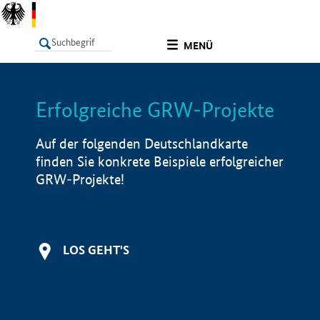
undefined
MENÜ
Erfolgreiche GRW-Projekte
LISTE
Filter
Info
Auf der folgenden Deutschlandkarte
finden Sie konkrete Beispiele erfolgreicher
GRW-Projekte!
LOS GEHT'S