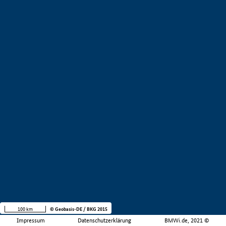
100 km
© Geobasis-DE / BKG 2015
Impressum
Datenschutzerklärung
BMWi.de, 2021 ©