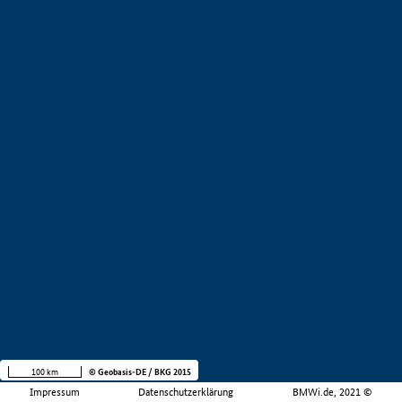
100 km
© Geobasis-DE / BKG 2015
Impressum
Datenschutzerklärung
BMWi.de, 2021 ©