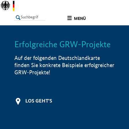
undefined
MENÜ
Erfolgreiche GRW-Projekte
LISTE
Filter
Info
Auf der folgenden Deutschlandkarte
finden Sie konkrete Beispiele erfolgreicher
GRW-Projekte!
LOS GEHT'S