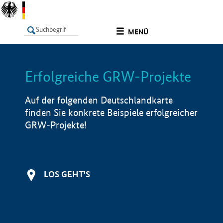
undefined
MENÜ
Erfolgreiche GRW-Projekte
LISTE
Filter
Info
Auf der folgenden Deutschlandkarte
finden Sie konkrete Beispiele erfolgreicher
GRW-Projekte!
LOS GEHT'S