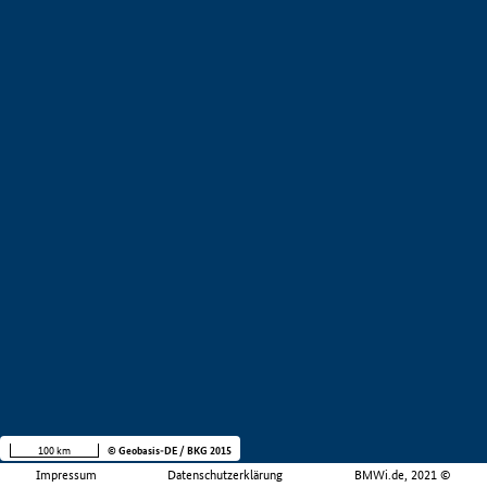
100 km
© Geobasis-DE / BKG 2015
Impressum
Datenschutzerklärung
BMWi.de, 2021 ©