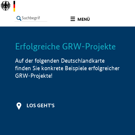
undefined
MENÜ
Erfolgreiche GRW-Projekte
LISTE
Filter
Info
Auf der folgenden Deutschlandkarte
finden Sie konkrete Beispiele erfolgreicher
GRW-Projekte!
LOS GEHT'S