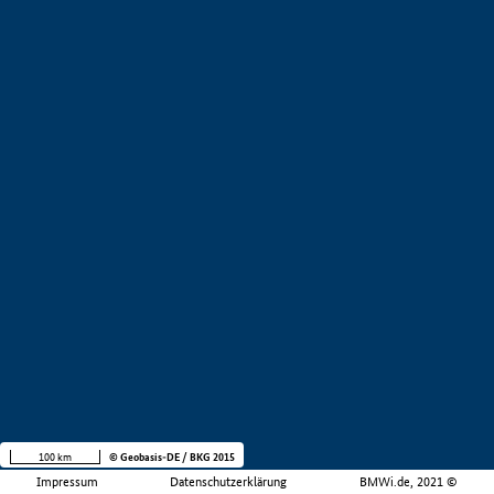
100 km
© Geobasis-DE / BKG 2015
Impressum
Datenschutzerklärung
BMWi.de, 2021 ©