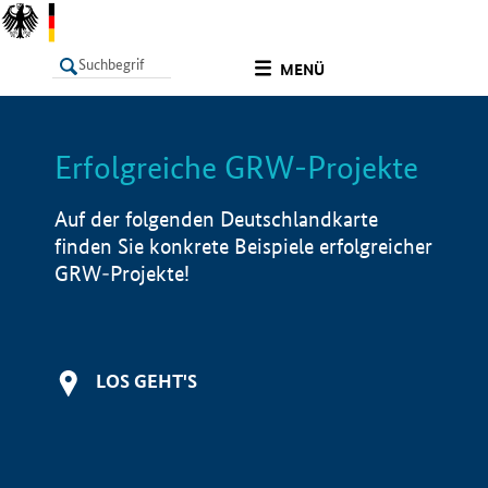
undefined
MENÜ
Erfolgreiche GRW-Projekte
LISTE
Filter
Info
Auf der folgenden Deutschlandkarte
finden Sie konkrete Beispiele erfolgreicher
GRW-Projekte!
LOS GEHT'S