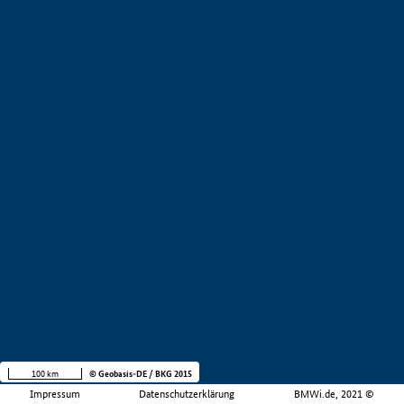
100 km
© Geobasis-DE / BKG 2015
Impressum
Datenschutzerklärung
BMWi.de, 2021 ©