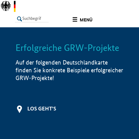
undefined
MENÜ
Erfolgreiche GRW-Projekte
LISTE
Filter
Info
Auf der folgenden Deutschlandkarte
finden Sie konkrete Beispiele erfolgreicher
GRW-Projekte!
LOS GEHT'S