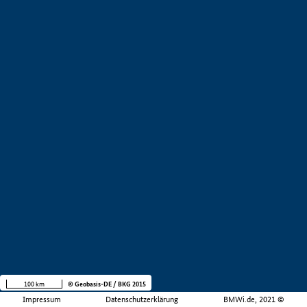
100 km
© Geobasis-DE / BKG 2015
Impressum
Datenschutzerklärung
BMWi.de, 2021 ©