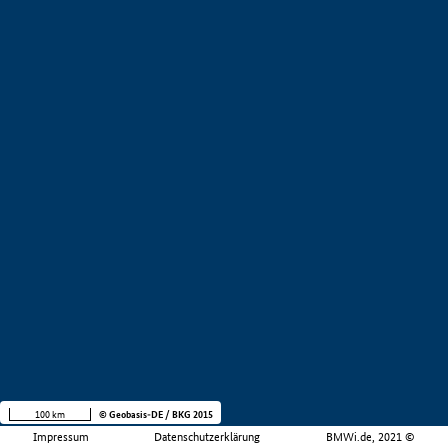
100 km
© Geobasis-DE / BKG 2015
Impressum
Datenschutzerklärung
BMWi.de, 2021 ©