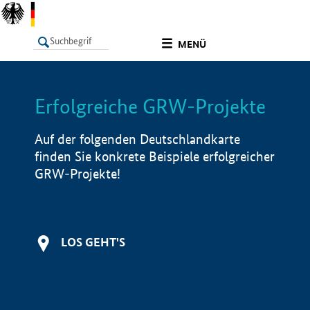
undefined
MENÜ
Erfolgreiche GRW-Projekte
LISTE
Filter
Info
Auf der folgenden Deutschlandkarte
finden Sie konkrete Beispiele erfolgreicher
GRW-Projekte!
LOS GEHT'S