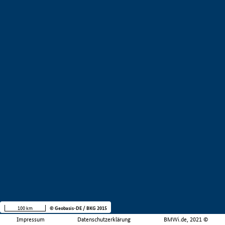
100 km
© Geobasis-DE / BKG 2015
Impressum
Datenschutzerklärung
BMWi.de, 2021 ©