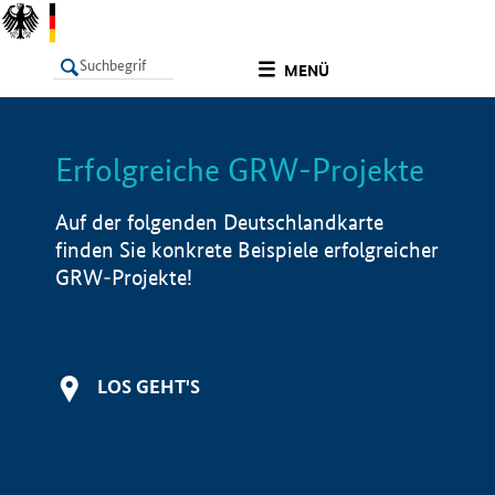
undefined
MENÜ
Erfolgreiche GRW-Projekte
LISTE
Filter
Info
Auf der folgenden Deutschlandkarte
finden Sie konkrete Beispiele erfolgreicher
GRW-Projekte!
LOS GEHT'S