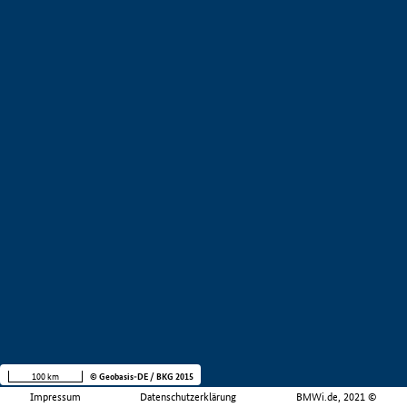
100 km
© Geobasis-DE / BKG 2015
Impressum
Datenschutzerklärung
BMWi.de, 2021 ©