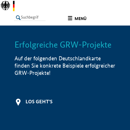
undefined
MENÜ
Erfolgreiche GRW-Projekte
LISTE
Filter
Info
Auf der folgenden Deutschlandkarte
finden Sie konkrete Beispiele erfolgreicher
GRW-Projekte!
LOS GEHT'S