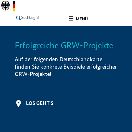
undefined
MENÜ
Erfolgreiche GRW-Projekte
LISTE
Filter
Info
Auf der folgenden Deutschlandkarte
finden Sie konkrete Beispiele erfolgreicher
GRW-Projekte!
LOS GEHT'S