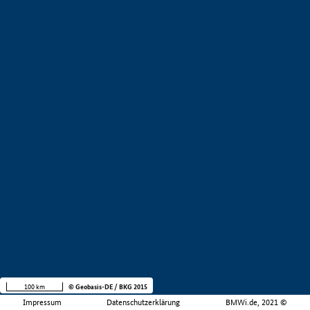
100 km
© Geobasis-DE / BKG 2015
Impressum
Datenschutzerklärung
BMWi.de, 2021 ©