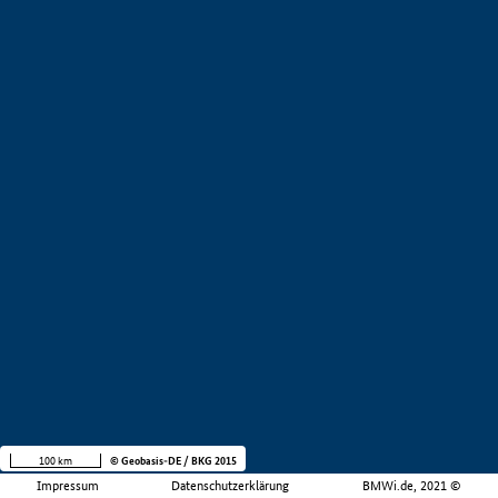
100 km
© Geobasis-DE / BKG 2015
Impressum
Datenschutzerklärung
BMWi.de, 2021 ©