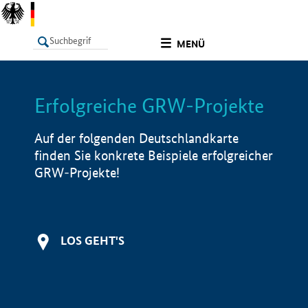
undefined
MENÜ
Erfolgreiche GRW-Projekte
LISTE
Filter
Info
Auf der folgenden Deutschlandkarte
finden Sie konkrete Beispiele erfolgreicher
GRW-Projekte!
LOS GEHT'S