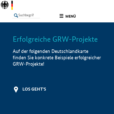
undefined
MENÜ
Erfolgreiche GRW-Projekte
LISTE
Filter
Info
Auf der folgenden Deutschlandkarte
finden Sie konkrete Beispiele erfolgreicher
GRW-Projekte!
LOS GEHT'S