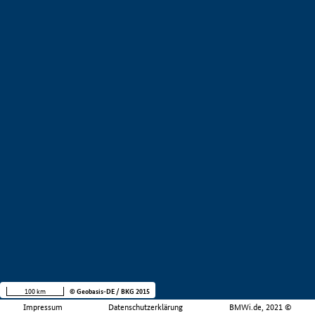
100 km
© Geobasis-DE / BKG 2015
Impressum
Datenschutzerklärung
BMWi.de, 2021 ©