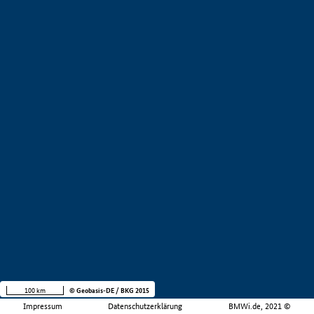
100 km
© Geobasis-DE / BKG 2015
Impressum
Datenschutzerklärung
BMWi.de, 2021 ©