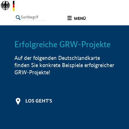
undefined
MENÜ
Erfolgreiche GRW-Projekte
LISTE
Filter
Info
Auf der folgenden Deutschlandkarte
finden Sie konkrete Beispiele erfolgreicher
GRW-Projekte!
LOS GEHT'S