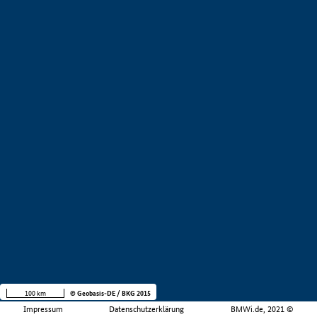
100 km
© Geobasis-DE / BKG 2015
Impressum
Datenschutzerklärung
BMWi.de, 2021 ©