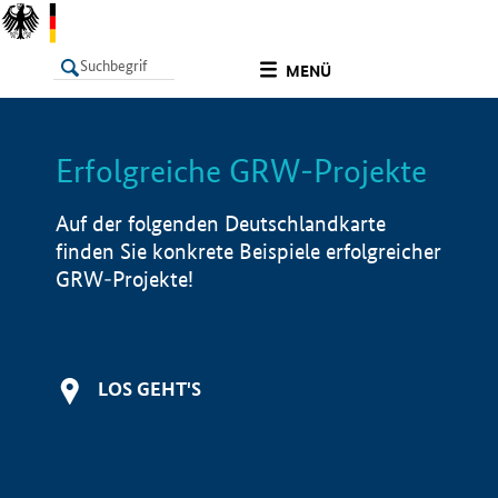
undefined
MENÜ
Erfolgreiche GRW-Projekte
LISTE
Filter
Info
Auf der folgenden Deutschlandkarte
finden Sie konkrete Beispiele erfolgreicher
GRW-Projekte!
LOS GEHT'S