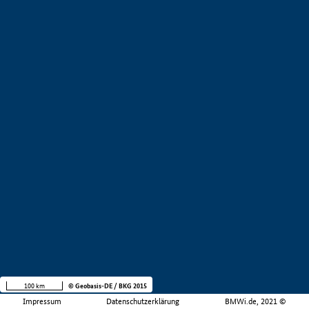
100 km
© Geobasis-DE / BKG 2015
Impressum
Datenschutzerklärung
BMWi.de, 2021 ©