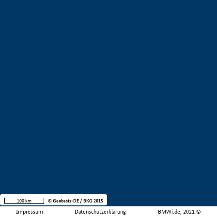
100 km
© Geobasis-DE / BKG 2015
Impressum
Datenschutzerklärung
BMWi.de, 2021 ©