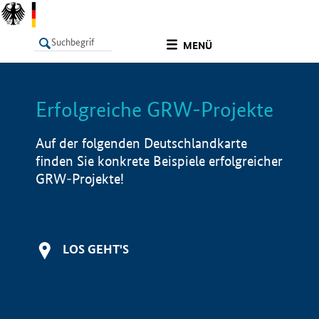
undefined
MENÜ
Erfolgreiche GRW-Projekte
LISTE
Filter
Info
Auf der folgenden Deutschlandkarte
finden Sie konkrete Beispiele erfolgreicher
GRW-Projekte!
LOS GEHT'S