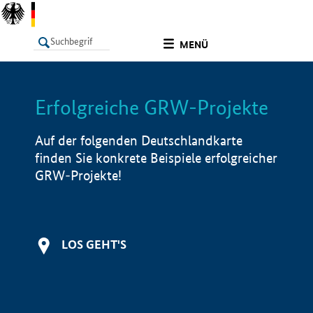
undefined
MENÜ
Erfolgreiche GRW-Projekte
LISTE
Filter
Info
Auf der folgenden Deutschlandkarte
finden Sie konkrete Beispiele erfolgreicher
GRW-Projekte!
LOS GEHT'S