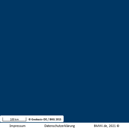
100 km
© Geobasis-DE / BKG 2015
Impressum
Datenschutzerklärung
BMWi.de, 2021 ©