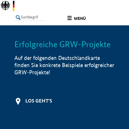
undefined
MENÜ
Erfolgreiche GRW-Projekte
LISTE
Filter
Info
Auf der folgenden Deutschlandkarte
finden Sie konkrete Beispiele erfolgreicher
GRW-Projekte!
LOS GEHT'S