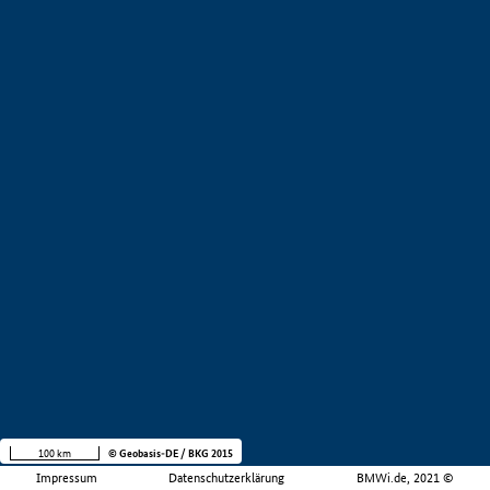
100 km
© Geobasis-DE / BKG 2015
Impressum
Datenschutzerklärung
BMWi.de, 2021 ©