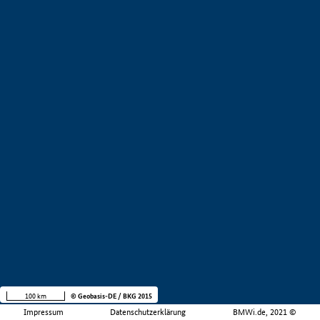
100 km
© Geobasis-DE / BKG 2015
Impressum
Datenschutzerklärung
BMWi.de, 2021 ©