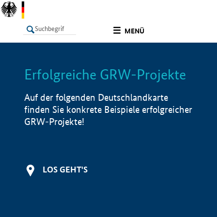
undefined
MENÜ
Erfolgreiche GRW-Projekte
LISTE
Filter
Info
Auf der folgenden Deutschlandkarte
finden Sie konkrete Beispiele erfolgreicher
GRW-Projekte!
LOS GEHT'S