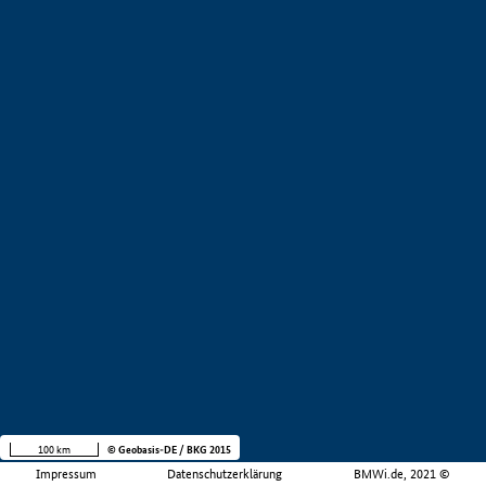
100 km
© Geobasis-DE / BKG 2015
Impressum
Datenschutzerklärung
BMWi.de, 2021 ©