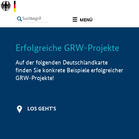
undefined
MENÜ
Erfolgreiche GRW-Projekte
LISTE
Filter
Info
Auf der folgenden Deutschlandkarte
finden Sie konkrete Beispiele erfolgreicher
GRW-Projekte!
LOS GEHT'S