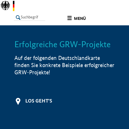
undefined
MENÜ
Erfolgreiche GRW-Projekte
LISTE
Filter
Info
Auf der folgenden Deutschlandkarte
finden Sie konkrete Beispiele erfolgreicher
GRW-Projekte!
LOS GEHT'S