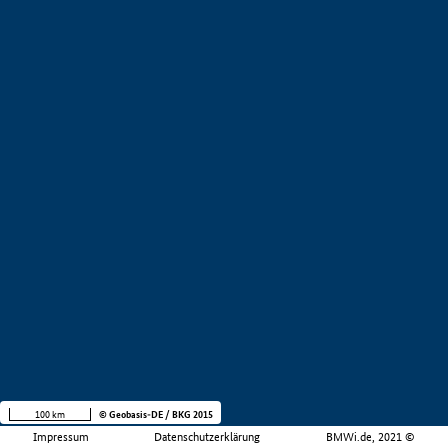
100 km
© Geobasis-DE / BKG 2015
Impressum
Datenschutzerklärung
BMWi.de, 2021 ©