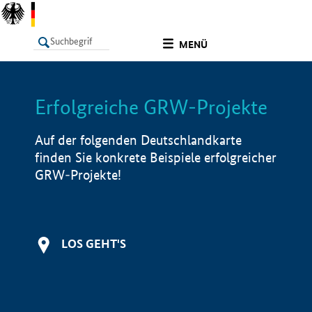
undefined
MENÜ
Erfolgreiche GRW-Projekte
LISTE
Filter
Info
Auf der folgenden Deutschlandkarte
finden Sie konkrete Beispiele erfolgreicher
GRW-Projekte!
LOS GEHT'S