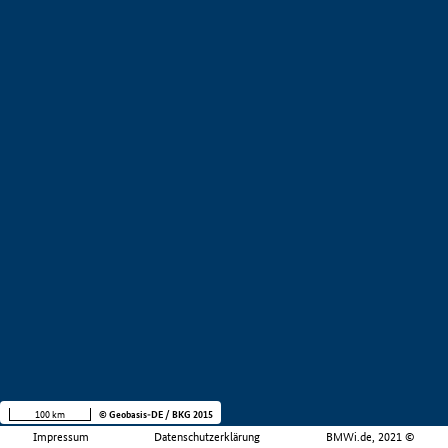
100 km
© Geobasis-DE / BKG 2015
Impressum
Datenschutzerklärung
BMWi.de, 2021 ©