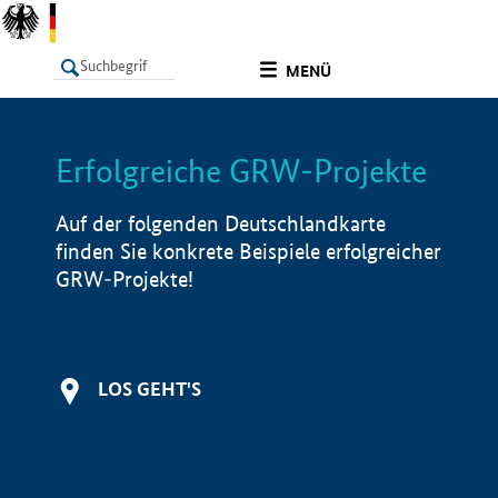
undefined
MENÜ
Erfolgreiche GRW-Projekte
LISTE
Filter
Info
Auf der folgenden Deutschlandkarte
finden Sie konkrete Beispiele erfolgreicher
GRW-Projekte!
LOS GEHT'S