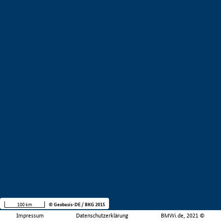
100 km
© Geobasis-DE / BKG 2015
Impressum
Datenschutzerklärung
BMWi.de, 2021 ©