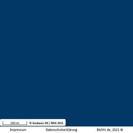
100 km
© Geobasis-DE / BKG 2015
Impressum
Datenschutzerklärung
BMWi.de, 2021 ©