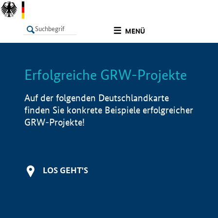
undefined
MENÜ
Erfolgreiche GRW-Projekte
LISTE
Filter
Info
Auf der folgenden Deutschlandkarte
finden Sie konkrete Beispiele erfolgreicher
GRW-Projekte!
LOS GEHT'S