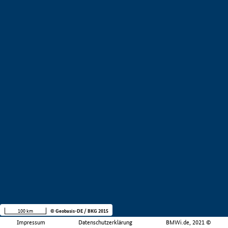
100 km
© Geobasis-DE / BKG 2015
Impressum
Datenschutzerklärung
BMWi.de, 2021 ©