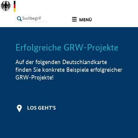
undefined
MENÜ
Erfolgreiche GRW-Projekte
LISTE
Filter
Info
Auf der folgenden Deutschlandkarte
finden Sie konkrete Beispiele erfolgreicher
GRW-Projekte!
LOS GEHT'S