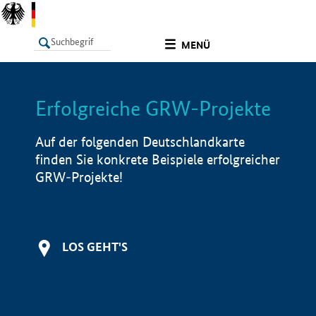
undefined
MENÜ
Erfolgreiche GRW-Projekte
LISTE
Filter
Info
Auf der folgenden Deutschlandkarte
finden Sie konkrete Beispiele erfolgreicher
GRW-Projekte!
LOS GEHT'S