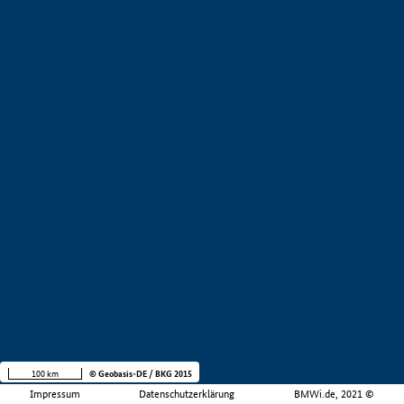
100 km
© Geobasis-DE / BKG 2015
Impressum
Datenschutzerklärung
BMWi.de, 2021 ©