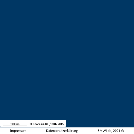
100 km
© Geobasis-DE / BKG 2015
Impressum
Datenschutzerklärung
BMWi.de, 2021 ©