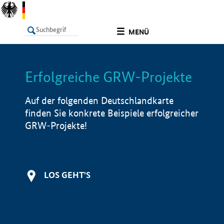
undefined
MENÜ
Erfolgreiche GRW-Projekte
LISTE
Filter
Info
Auf der folgenden Deutschlandkarte
finden Sie konkrete Beispiele erfolgreicher
GRW-Projekte!
LOS GEHT'S