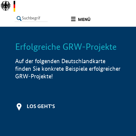
undefined
MENÜ
Erfolgreiche GRW-Projekte
LISTE
Filter
Info
Auf der folgenden Deutschlandkarte
finden Sie konkrete Beispiele erfolgreicher
GRW-Projekte!
LOS GEHT'S