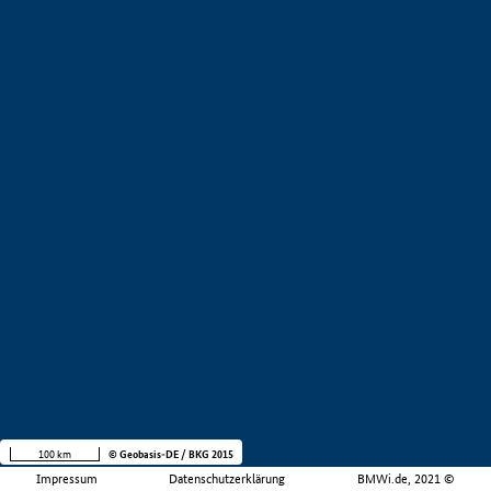
100 km
© Geobasis-DE / BKG 2015
Impressum
Datenschutzerklärung
BMWi.de, 2021 ©