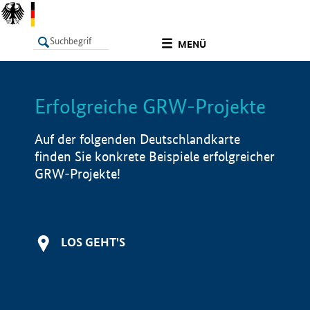
undefined
MENÜ
Erfolgreiche GRW-Projekte
LISTE
Filter
Info
Auf der folgenden Deutschlandkarte
finden Sie konkrete Beispiele erfolgreicher
GRW-Projekte!
LOS GEHT'S