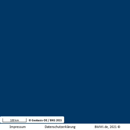
100 km
© Geobasis-DE / BKG 2015
Impressum
Datenschutzerklärung
BMWi.de, 2021 ©