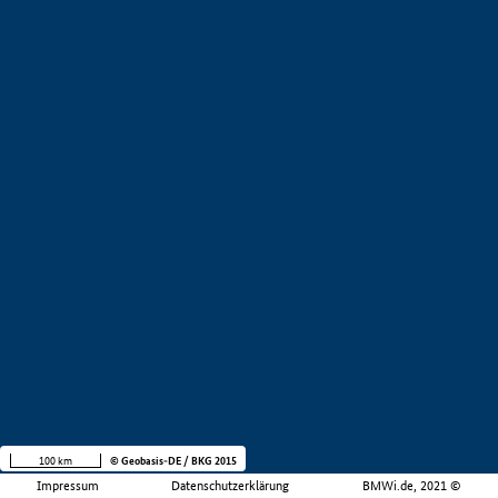
100 km
© Geobasis-DE / BKG 2015
Impressum
Datenschutzerklärung
BMWi.de, 2021 ©