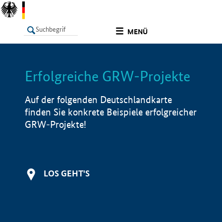
undefined
MENÜ
Erfolgreiche GRW-Projekte
LISTE
Filter
Info
Auf der folgenden Deutschlandkarte
finden Sie konkrete Beispiele erfolgreicher
GRW-Projekte!
LOS GEHT'S