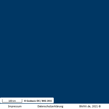
100 km
© Geobasis-DE / BKG 2015
Impressum
Datenschutzerklärung
BMWi.de, 2021 ©