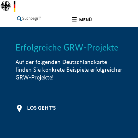
undefined
MENÜ
Erfolgreiche GRW-Projekte
LISTE
Filter
Info
Auf der folgenden Deutschlandkarte
finden Sie konkrete Beispiele erfolgreicher
GRW-Projekte!
LOS GEHT'S