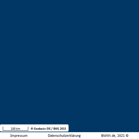
100 km
© Geobasis-DE / BKG 2015
Impressum
Datenschutzerklärung
BMWi.de, 2021 ©