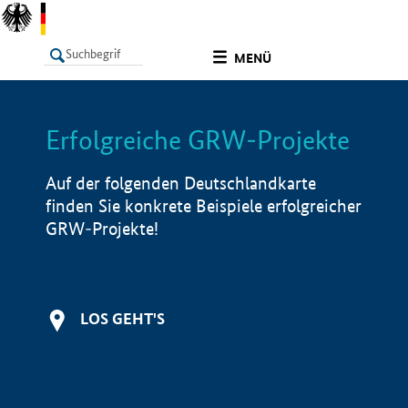
undefined
MENÜ
Erfolgreiche GRW-Projekte
LISTE
Filter
Info
Auf der folgenden Deutschlandkarte
finden Sie konkrete Beispiele erfolgreicher
GRW-Projekte!
LOS GEHT'S