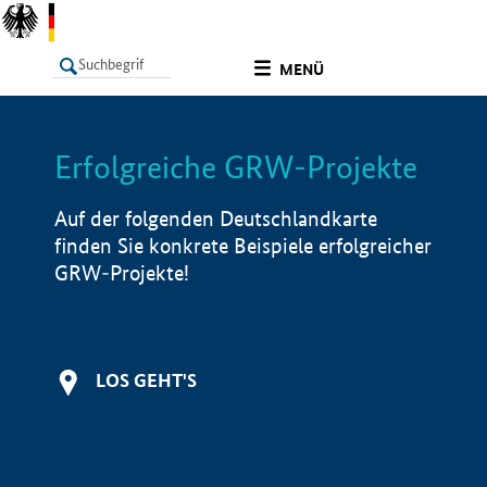
undefined
MENÜ
Erfolgreiche GRW-Projekte
LISTE
Filter
Info
Auf der folgenden Deutschlandkarte
finden Sie konkrete Beispiele erfolgreicher
GRW-Projekte!
LOS GEHT'S