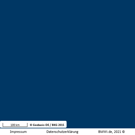
100 km
© Geobasis-DE / BKG 2015
Impressum
Datenschutzerklärung
BMWi.de, 2021 ©