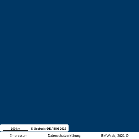
100 km
© Geobasis-DE / BKG 2015
Impressum
Datenschutzerklärung
BMWi.de, 2021 ©