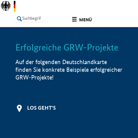
undefined
MENÜ
Erfolgreiche GRW-Projekte
LISTE
Filter
Info
Auf der folgenden Deutschlandkarte
finden Sie konkrete Beispiele erfolgreicher
GRW-Projekte!
LOS GEHT'S