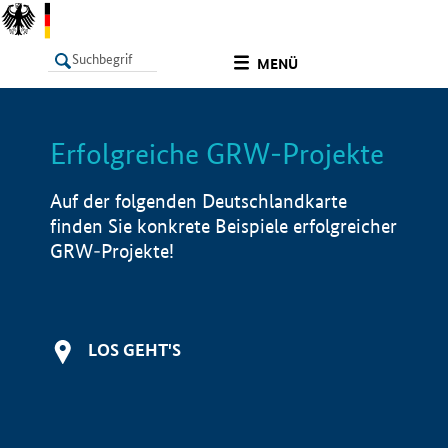
undefined
MENÜ
Erfolgreiche GRW-Projekte
LISTE
Filter
Info
Auf der folgenden Deutschlandkarte
finden Sie konkrete Beispiele erfolgreicher
GRW-Projekte!
LOS GEHT'S