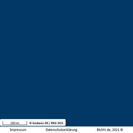
100 km
© Geobasis-DE / BKG 2015
Impressum
Datenschutzerklärung
BMWi.de, 2021 ©