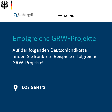
undefined
MENÜ
Erfolgreiche GRW-Projekte
LISTE
Filter
Info
Auf der folgenden Deutschlandkarte
finden Sie konkrete Beispiele erfolgreicher
GRW-Projekte!
LOS GEHT'S