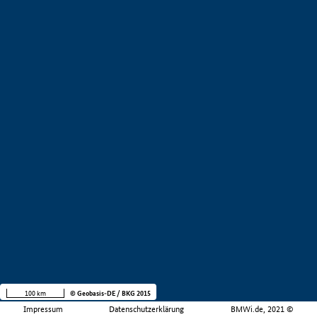
100 km
© Geobasis-DE / BKG 2015
Impressum
Datenschutzerklärung
BMWi.de, 2021 ©