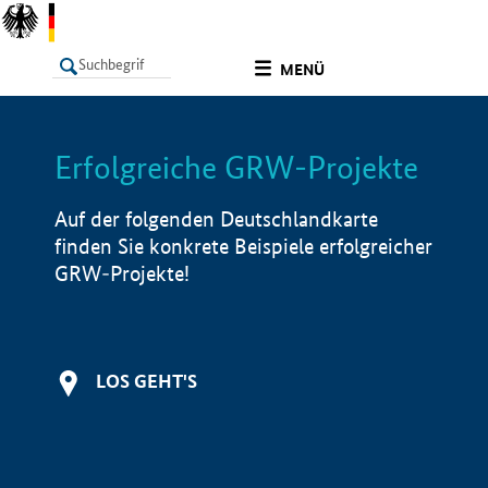
undefined
MENÜ
Erfolgreiche GRW-Projekte
LISTE
Filter
Info
Auf der folgenden Deutschlandkarte
finden Sie konkrete Beispiele erfolgreicher
GRW-Projekte!
LOS GEHT'S