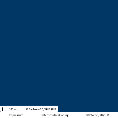
100 km
© Geobasis-DE / BKG 2015
Impressum
Datenschutzerklärung
BMWi.de, 2021 ©