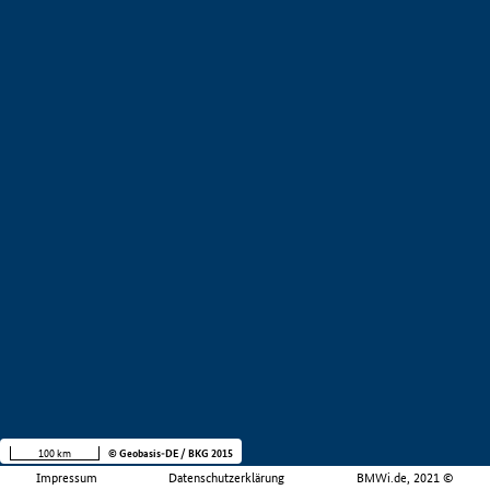
100 km
© Geobasis-DE / BKG 2015
Impressum
Datenschutzerklärung
BMWi.de, 2021 ©