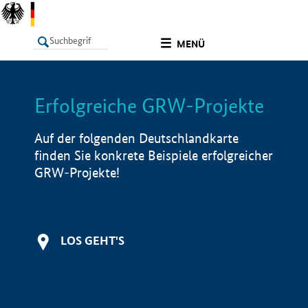
undefined
MENÜ
Erfolgreiche GRW-Projekte
LISTE
Filter
Info
Auf der folgenden Deutschlandkarte
finden Sie konkrete Beispiele erfolgreicher
GRW-Projekte!
LOS GEHT'S