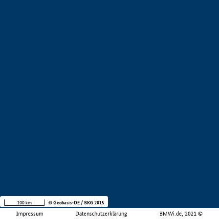
100 km
© Geobasis-DE / BKG 2015
Impressum
Datenschutzerklärung
BMWi.de, 2021 ©