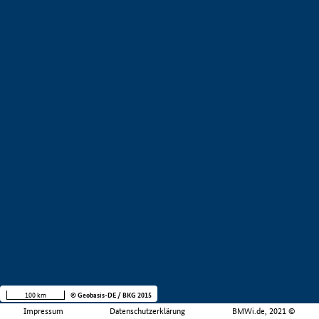
100 km
© Geobasis-DE / BKG 2015
Impressum
Datenschutzerklärung
BMWi.de, 2021 ©