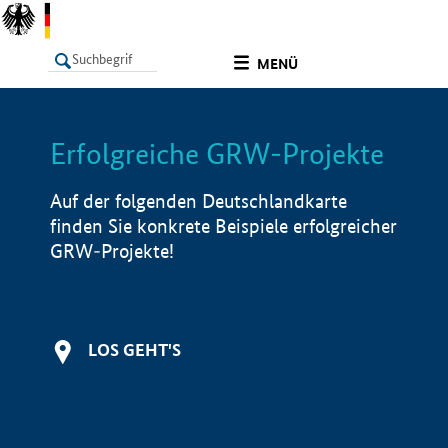
undefined
MENÜ
Erfolgreiche GRW-Projekte
LISTE
Filter
Info
Auf der folgenden Deutschlandkarte
finden Sie konkrete Beispiele erfolgreicher
GRW-Projekte!
LOS GEHT'S