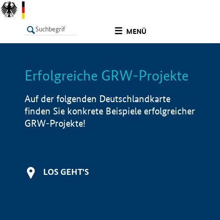
undefined
MENÜ
Erfolgreiche GRW-Projekte
LISTE
Filter
Info
Auf der folgenden Deutschlandkarte
finden Sie konkrete Beispiele erfolgreicher
GRW-Projekte!
LOS GEHT'S