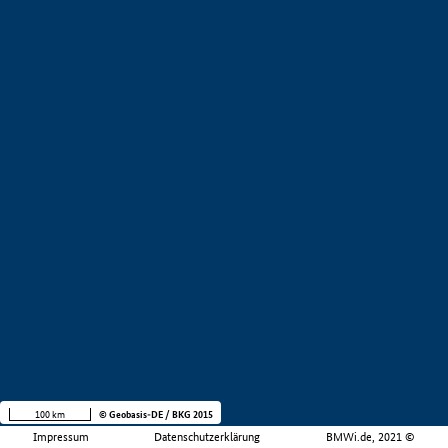
100 km
© Geobasis-DE / BKG 2015
Impressum
Datenschutzerklärung
BMWi.de, 2021 ©