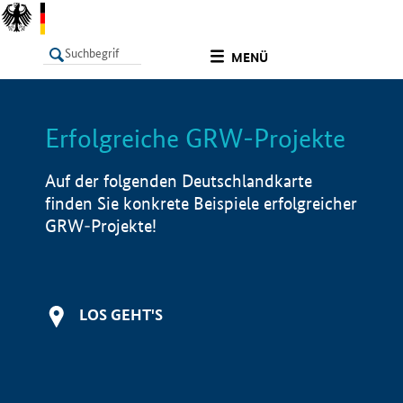
undefined
MENÜ
Erfolgreiche GRW-Projekte
LISTE
Filter
Info
Auf der folgenden Deutschlandkarte
finden Sie konkrete Beispiele erfolgreicher
GRW-Projekte!
LOS GEHT'S