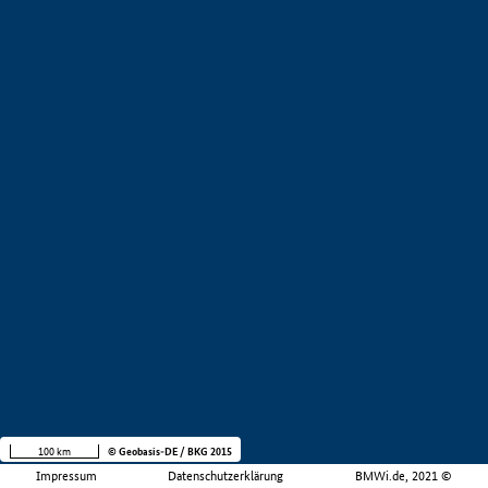
100 km
© Geobasis-DE / BKG 2015
Impressum
Datenschutzerklärung
BMWi.de, 2021 ©