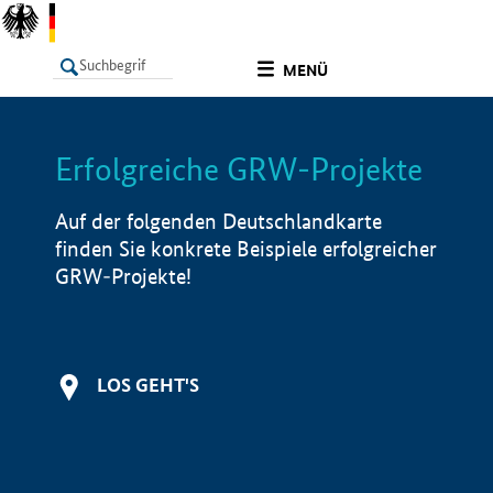
undefined
MENÜ
Erfolgreiche GRW-Projekte
LISTE
Filter
Info
Auf der folgenden Deutschlandkarte
finden Sie konkrete Beispiele erfolgreicher
GRW-Projekte!
LOS GEHT'S