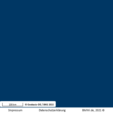
100 km
© Geobasis-DE / BKG 2015
Impressum
Datenschutzerklärung
BMWi.de, 2021 ©