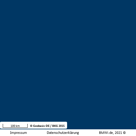
100 km
© Geobasis-DE / BKG 2015
Impressum
Datenschutzerklärung
BMWi.de, 2021 ©