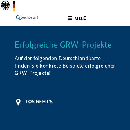
undefined
MENÜ
Erfolgreiche GRW-Projekte
LISTE
Filter
Info
Auf der folgenden Deutschlandkarte
finden Sie konkrete Beispiele erfolgreicher
GRW-Projekte!
LOS GEHT'S