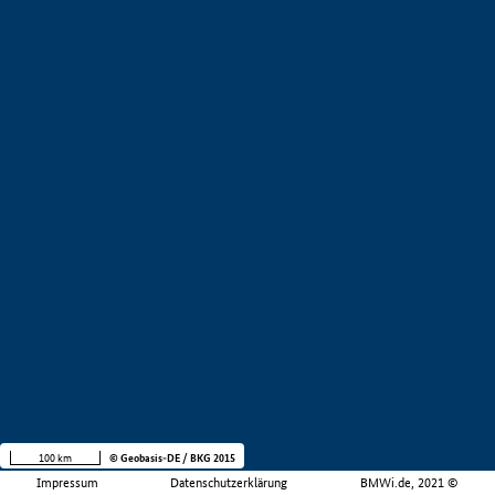
100 km
© Geobasis-DE / BKG 2015
Impressum
Datenschutzerklärung
BMWi.de, 2021 ©