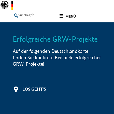
undefined
MENÜ
Erfolgreiche GRW-Projekte
LISTE
Filter
Info
Auf der folgenden Deutschlandkarte
finden Sie konkrete Beispiele erfolgreicher
GRW-Projekte!
LOS GEHT'S