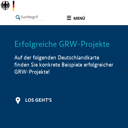
undefined
MENÜ
Erfolgreiche GRW-Projekte
LISTE
Filter
Info
Auf der folgenden Deutschlandkarte
finden Sie konkrete Beispiele erfolgreicher
GRW-Projekte!
LOS GEHT'S